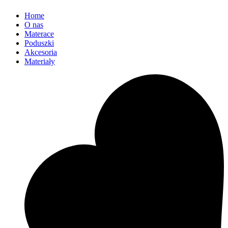
Home
O nas
Materace
Poduszki
Akcesoria
Materiały