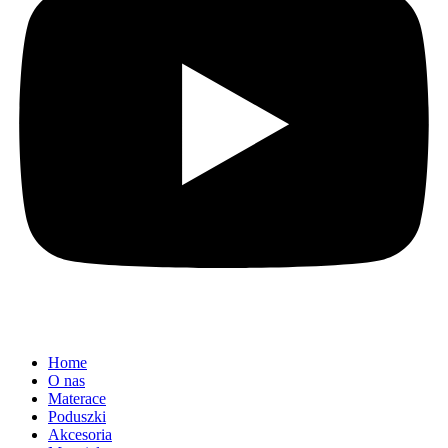
Home
O nas
Materace
Poduszki
Akcesoria