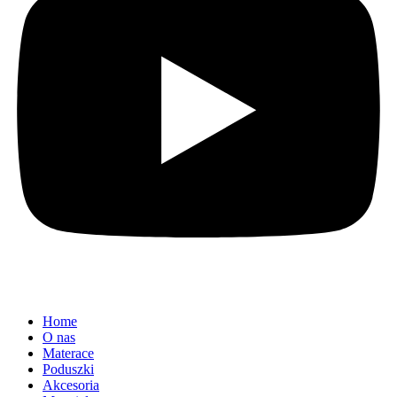
Home
O nas
Materace
Poduszki
Akcesoria