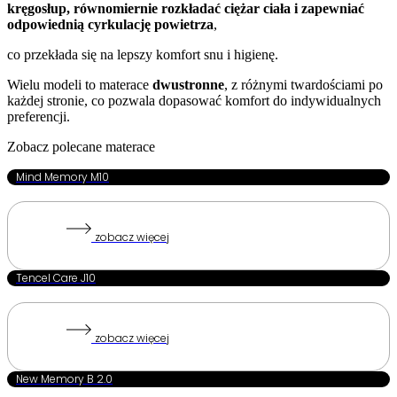
kręgosłup, równomiernie rozkładać ciężar ciała i zapewniać
odpowiednią cyrkulację powietrza
,
co przekłada się na lepszy komfort snu i higienę.
Wielu modeli to materace
dwustronne
, z różnymi twardościami po
każdej stronie, co pozwala dopasować komfort do indywidualnych
preferencji.
Zobacz polecane materace
Mind Memory M10
zobacz więcej
Tencel Care J10
zobacz więcej
New Memory B 2.0