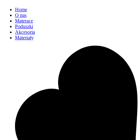
Home
O nas
Materace
Poduszki
Akcesoria
Materiały