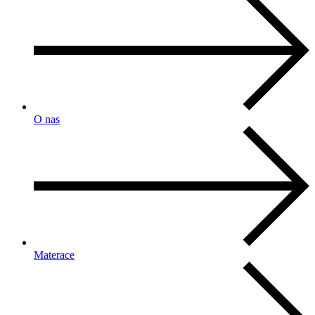
O nas
Materace